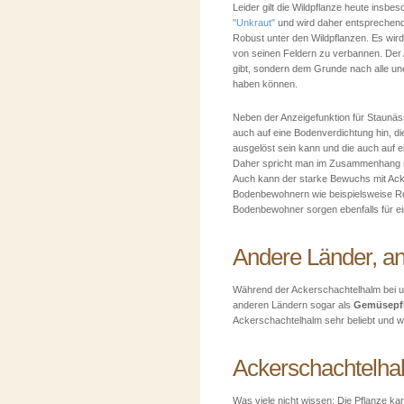
Leider gilt die Wildpflanze heute insbe
"Unkraut"
und wird daher entsprechen
Robust unter den Wildpflanzen. Es wir
von seinen Feldern zu verbannen. Der A
gibt, sondern dem Grunde nach alle un
haben können.
Neben der Anzeigefunktion für Staun
auch auf eine Bodenverdichtung hin, di
ausgelöst sein kann und die auch auf e
Daher spricht man im Zusammenhang m
Auch kann der starke Bewuchs mit Acker
Bodenbewohnern wie beispielsweise R
Bodenbewohner sorgen ebenfalls für e
Andere Länder, an
Während der Ackerschachtelhalm bei uns
anderen Ländern sogar als
Gemüsepf
Ackerschachtelhalm sehr beliebt und 
Ackerschachtelhal
Was viele nicht wissen:
Die Pflanze kan