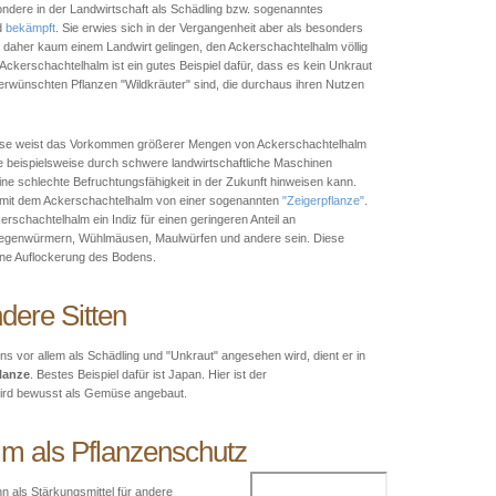
sondere in der Landwirtschaft als Schädling bzw. sogenanntes
d
bekämpft
. Sie erwies sich in der Vergangenheit aber als besonders
d daher kaum einem Landwirt gelingen, den Ackerschachtelhalm völlig
ckerschachtelhalm ist ein gutes Beispiel dafür, dass es kein Unkraut
erwünschten Pflanzen "Wildkräuter" sind, die durchaus ihren Nutzen
ässe weist das Vorkommen größerer Mengen von Ackerschachtelhalm
e beispielsweise durch schwere landwirtschaftliche Maschinen
ine schlechte Befruchtungsfähigkeit in der Zukunft hinweisen kann.
it dem Ackerschachtelhalm von einer sogenannten
"Zeigerpflanze"
.
schachtelhalm ein Indiz für einen geringeren Anteil an
egenwürmern, Wühlmäusen, Maulwürfen und andere sein. Diese
ine Auflockerung des Bodens.
dere Sitten
 vor allem als Schädling und "Unkraut" angesehen wird, dient er in
lanze
. Bestes Beispiel dafür ist Japan. Hier ist der
wird bewusst als Gemüse angebaut.
m als Pflanzenschutz
n als Stärkungsmittel für andere