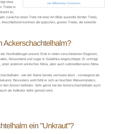
rägt etwa
via Wikimedia Commons
er Triebe in
kannt ist,
 zunächst einen Trieb mit einer Art Blüte austreibt (fertiler Trieb),
. Anschließend kommen die typischen, grünen Triebe, die keinerlei
.
n Ackerschachtelhalm?
f der Nordhalbkugel unserer Erde in vielen verschiedenen Regionen,
alien, Neuseeland und sogar in Südafrika eingeschleppt. Er verträgt
 unter anderem arktisches Klima, aber auch submediterranes Klima.
schachtelhalm - wie der Name bereits vermuten lässt - vorwiegend als
ekannt. Besonders wohl fühlt er sich an feuchten Wiesenrändern,
n den Äckern befinden. Sehr gerne hat der Ackerschachtelhalm auch
uch als Indikator dafür genutzt wird.
chtelhalm ein "Unkraut"?