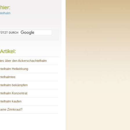
hier:
telhalm
Artikel:
es über den Ackerschachtelhalm
telhalm Heilwirkung
telhalmtee
htelhalm bekämpfen
telhalm Konzentrat
telhalm kaufen
ame Zinnkraut?