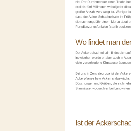
nie. Der Durchmesser eines Triebs bet
drei bis fünf Millimeter, wobei jeder dies
großer Anzahl verzweigt ist. Weniger be
dass der Acker-Schachtelhalm im Frühjahr
die nach ungefähr einem Monat abstirbt
Fortpflanzungsfunktion (steril) besitzen
Wo findet man de
Der Ackerschachtelhalm findet sich au
inzwischen wurde er aber auch in Austr
viele verschiedene Klimaausprägungen,
Bei uns in Zentraleuropa ist der Acker
Ackerpflanze bzw. Ackerrandgewächs b
Böschungen und Gräben, die sich nebe
Staunässe, wodurch er bei Landwirten a
Ist der Ackerscha