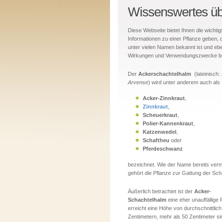
Wissenswertes üb
Diese Webseite bietet Ihnen die wichtig
Informationen zu einer Pflanze geben, 
unter vielen Namen bekannt ist und ebe
Wirkungen und Verwendungszwecke be
Der
Ackerschachtelhalm
(lateinisch:
Arvense
) wird unter anderem auch als
Acker-Zinnkraut
,
Zinnkraut
,
Scheuerkraut
,
Polier-Kannenkraut
,
Katzenwedel
,
Schaftheu
oder
Pferdeschwanz
bezeichnet. Wie der Name bereits verm
gehört die Pflanze zur Gattung der Sch
Äußerlich betrachtet ist der
Acker-
Schachtelhalm
eine eher unauffällige 
erreicht eine Höhe von durchschnittlich
Zentimetern, mehr als 50 Zentimeter si