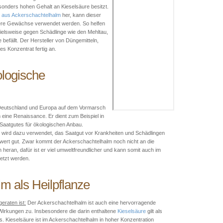
sonders hohen Gehalt an Kieselsäure besitzt.
 aus Ackerschachtelhalm
her, kann dieser
ndere Gewächse verwendet werden. So helfen
pielsweise gegen Schädlinge wie den Mehltau,
efällt. Der Hersteller von Düngemitteln,
es Konzentrat fertig an.
ologische
n Deutschland und Europa auf dem Vormarsch
 eine Renaissance. Er dient zum Beispiel in
Saatgutes für ökologischen Anbau.
 wird dazu verwendet, das Saatgut vor Krankheiten und Schädlingen
ert gut. Zwar kommt der Ackerschachtelhalm noch nicht an die
eran, dafür ist er viel umweltfreundlicher und kann somit auch im
etzt werden.
m als Heilpflanze
eraten ist:
Der Ackerschachtelhalm ist auch eine hervorragende
e Wirkungen zu. Insbesondere die darin enthaltene
Kieselsäure
gilt als
. Kieselsäure ist im Ackerschachtelhalm in hoher Konzentration