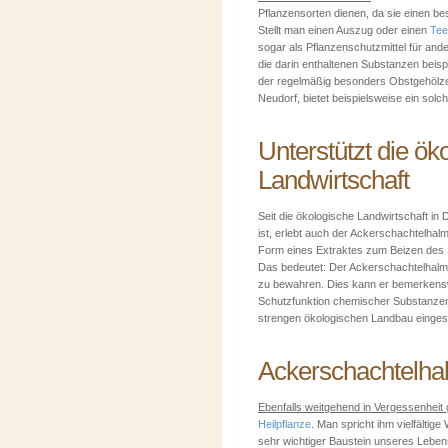
Pflanzensorten dienen, da sie einen be
Stellt man einen Auszug oder einen
Tee
sogar als Pflanzenschutzmittel für a
die darin enthaltenen Substanzen beis
der regelmäßig besonders Obstgehölze b
Neudorf, bietet beispielsweise ein solch
Unterstützt die ök
Landwirtschaft
Seit die ökologische Landwirtschaft i
ist, erlebt auch der Ackerschachtelhalm
Form eines Extraktes zum Beizen des 
Das bedeutet: Der Ackerschachtelhalm
zu bewahren. Dies kann er bemerkensw
Schutzfunktion chemischer Substanzen h
strengen ökologischen Landbau einges
Ackerschachtelhal
Ebenfalls weitgehend in Vergessenheit g
Heilpflanze
. Man spricht ihm vielfältig
sehr wichtiger Baustein unseres Lebens