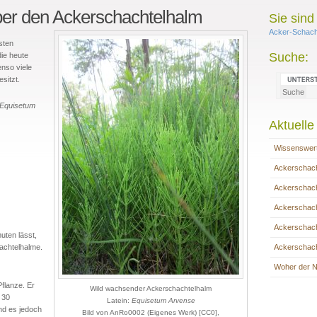
er den Ackerschachtelhalm
Sie sind 
Acker-Schach
sten
Suche:
die heute
nso viele
sitzt.
Equisetum
Aktuelle 
Wissenswert
Ackerschach
Ackerschach
Ackerschac
Ackerschach
uten lässt,
Ackerschach
achtelhalme.
Woher der N
Pflanze. Er
Wild wachsender Ackerschachtelhalm
 30
Latein:
Equisetum Arvense
nd es jedoch
Bild von AnRo0002 (Eigenes Werk) [CC0],